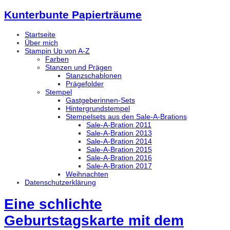
Kunterbunte Papierträume
Startseite
Über mich
Stampin Up von A-Z
Farben
Stanzen und Prägen
Stanzschablonen
Prägefolder
Stempel
Gastgeberinnen-Sets
Hintergrundstempel
Stempelsets aus den Sale-A-Brations
Sale-A-Bration 2011
Sale-A-Bration 2013
Sale-A-Bration 2014
Sale-A-Bration 2015
Sale-A-Bration 2016
Sale-A-Bration 2017
Weihnachten
Datenschutzerklärung
Eine schlichte
Geburtstagskarte mit dem