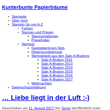
Kunterbunte Papierträume
Startseite
Über mich
Stampin Up von A-Z
Farben
Stanzen und Prägen
Stanzschablonen
Prägefolder
Stempel
Gastgeberinnen-Sets
Hintergrundstempel
Stempelsets aus den Sale-A-Brations
Sale-A-Bration 2011
Sale-A-Bration 2013
Sale-A-Bration 2014
Sale-A-Bration 2015
Sale-A-Bration 2016
Sale-A-Bration 2017
Weihnachten
Datenschutzerklärung
… Liebe liegt in der Luft :-)
Geschrieben am
11. August 2017
Von
Sonja
Veröffentlicht unter