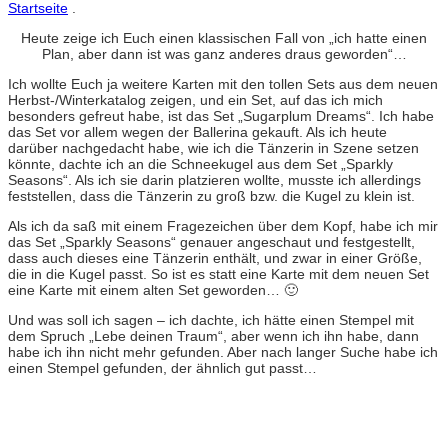
Startseite
.
Heute zeige ich Euch einen klassischen Fall von „ich hatte einen
Plan, aber dann ist was ganz anderes draus geworden“…
Ich wollte Euch ja weitere Karten mit den tollen Sets aus dem neuen
Herbst-/Winterkatalog zeigen, und ein Set, auf das ich mich
besonders gefreut habe, ist das Set „Sugarplum Dreams“. Ich habe
das Set vor allem wegen der Ballerina gekauft. Als ich heute
darüber nachgedacht habe, wie ich die Tänzerin in Szene setzen
könnte, dachte ich an die Schneekugel aus dem Set „Sparkly
Seasons“. Als ich sie darin platzieren wollte, musste ich allerdings
feststellen, dass die Tänzerin zu groß bzw. die Kugel zu klein ist.
Als ich da saß mit einem Fragezeichen über dem Kopf, habe ich mir
das Set „Sparkly Seasons“ genauer angeschaut und festgestellt,
dass auch dieses eine Tänzerin enthält, und zwar in einer Größe,
die in die Kugel passt. So ist es statt eine Karte mit dem neuen Set
eine Karte mit einem alten Set geworden… 🙂
Und was soll ich sagen – ich dachte, ich hätte einen Stempel mit
dem Spruch „Lebe deinen Traum“, aber wenn ich ihn habe, dann
habe ich ihn nicht mehr gefunden. Aber nach langer Suche habe ich
einen Stempel gefunden, der ähnlich gut passt…