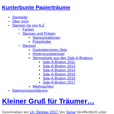
Kunterbunte Papierträume
Startseite
Über mich
Stampin Up von A-Z
Farben
Stanzen und Prägen
Stanzschablonen
Prägefolder
Stempel
Gastgeberinnen-Sets
Hintergrundstempel
Stempelsets aus den Sale-A-Brations
Sale-A-Bration 2011
Sale-A-Bration 2013
Sale-A-Bration 2014
Sale-A-Bration 2015
Sale-A-Bration 2016
Sale-A-Bration 2017
Weihnachten
Datenschutzerklärung
Kleiner Gruß für Träumer…
Geschrieben am
14. Oktober 2017
Von
Sonja
Veröffentlicht unter