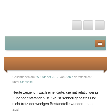
Kunterbunte Papierträume
Startseite
Über mich
… noch ein Gruß zum Fest!
Stampin Up von A-Z
Geschrieben am
25. Oktober 2017
Von
Sonja
Veröffentlicht
unter
Startseite
.
Farben
Heute zeige ich Euch eine Karte, die mit relativ wenig
Stanzen und Prägen
Zubehör entstanden ist. Sie ist schnell gebastelt und
sieht trotz der wenigen Bestandteile wunderschön
Stanzschablonen
aus!