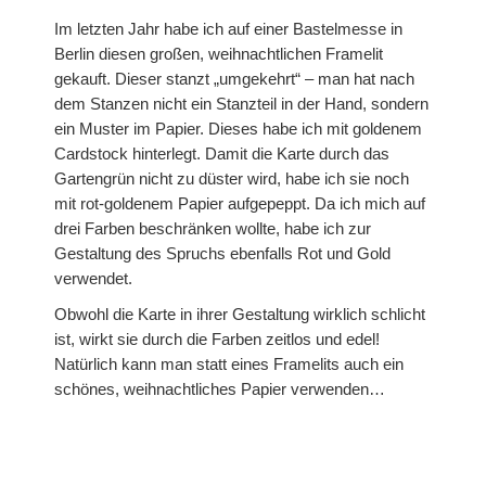
Prägefolder
Im letzten Jahr habe ich auf einer Bastelmesse in
Berlin diesen großen, weihnachtlichen Framelit
Stempel
gekauft. Dieser stanzt „umgekehrt“ – man hat nach
dem Stanzen nicht ein Stanzteil in der Hand, sondern
Gastgeberinnen-Sets
ein Muster im Papier. Dieses habe ich mit goldenem
Cardstock hinterlegt. Damit die Karte durch das
Hintergrundstempel
Gartengrün nicht zu düster wird, habe ich sie noch
mit rot-goldenem Papier aufgepeppt. Da ich mich auf
Stempelsets aus den Sale-A-Brations
drei Farben beschränken wollte, habe ich zur
Gestaltung des Spruchs ebenfalls Rot und Gold
Sale-A-Bration 2011
verwendet.
Obwohl die Karte in ihrer Gestaltung wirklich schlicht
Sale-A-Bration 2013
ist, wirkt sie durch die Farben zeitlos und edel!
Natürlich kann man statt eines Framelits auch ein
Sale-A-Bration 2014
schönes, weihnachtliches Papier verwenden…
Sale-A-Bration 2015
Sale-A-Bration 2016