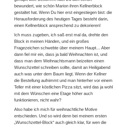
bewundert, wie schön Marion ihren Kellnerblock
Prägefolder
gestaltet hat. Wenn Du hier erst eingestiegen bist: die
Herausforderung des heutigen Tages besteht darin,
Stempel
einen Kellnerblock ansprechend zu dekorieren!
Gastgeberinnen-Sets
Ich muss zugeben, ich saß erst mal da, drehte den
Block in meinen Händen, und ein großes
Hintergrundstempel
Fragezeichen schwebte über meinem Haupt… Aber
dann fiel mir ein, dass ja bald Weihnachten ist, und
Stempelsets aus den Sale-A-Brations
dass man dem Weihnachtsmann beizeiten einen
Wunschzettel schreiben sollte, damit an Heiligabend
Sale-A-Bration 2011
auch was unter dem Baum liegt. Wenn der Kellner
die Bestellung aufnimmt und man hinterher vor einem
Sale-A-Bration 2013
Teller mit einer köstlichen Pizza sitzt, wird das ja wohl
mit dem Wünschen eine Etage höher auch
Sale-A-Bration 2014
funktionieren, nicht wahr?
Also habe ich mich für weihnachtliche Motive
Sale-A-Bration 2015
entschieden. Und so wird denn bei meinem ersten
„Wunschzettel-Block“ auch gleich klar, für wen die
Sale-A-Bration 2016