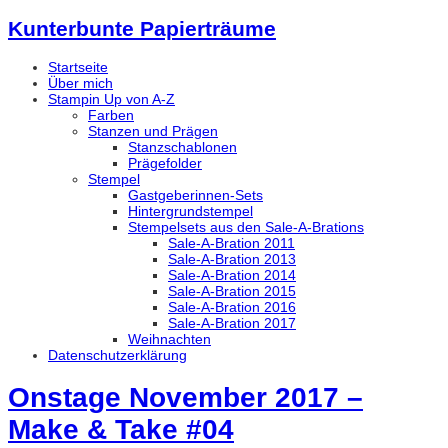
Kunterbunte Papierträume
Startseite
Über mich
Stampin Up von A-Z
Farben
Stanzen und Prägen
Stanzschablonen
Prägefolder
Stempel
Gastgeberinnen-Sets
Hintergrundstempel
Stempelsets aus den Sale-A-Brations
Sale-A-Bration 2011
Sale-A-Bration 2013
Sale-A-Bration 2014
Sale-A-Bration 2015
Sale-A-Bration 2016
Sale-A-Bration 2017
Weihnachten
Datenschutzerklärung
Onstage November 2017 –
Make & Take #04