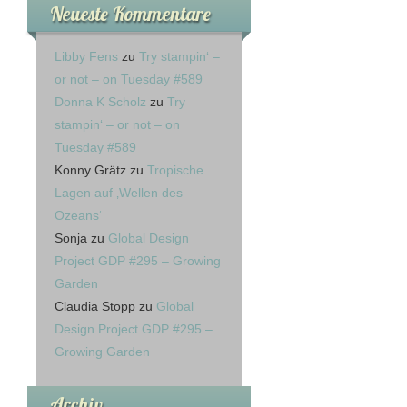
Neueste Kommentare
Libby Fens
zu
Try stampin‘ –
or not – on Tuesday #589
Donna K Scholz
zu
Try
stampin‘ – or not – on
Tuesday #589
Konny Grätz
zu
Tropische
Lagen auf ‚Wellen des
Ozeans‘
Sonja
zu
Global Design
Project GDP #295 – Growing
Garden
Claudia Stopp
zu
Global
Design Project GDP #295 –
Growing Garden
Archiv