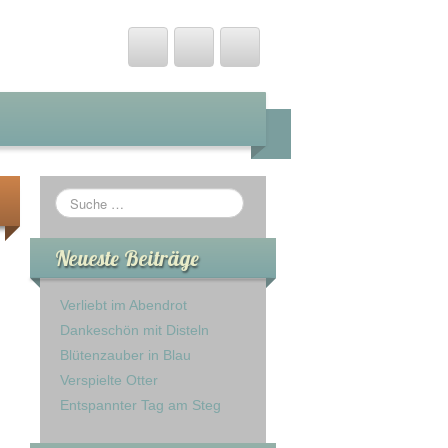
Neueste Beiträge
Verliebt im Abendrot
Dankeschön mit Disteln
Blütenzauber in Blau
Verspielte Otter
Entspannter Tag am Steg