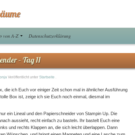
räume
p von A-Z
Datenschutzerklärung
nder – Tag 11
onja
Veröffentlicht unter
Startseite
.
ox, die ich Euch vor einiger Zeit schon mal in ähnlicher Ausführung
 tolle Box ist, zeige ich sie Euch noch einmal, diesmal im
, nur ein Lineal und den Papierschneider von Stampin Up. Die
nach aussieht, recht einfach zu basteln. Ihr bastelt Euch eine
inks und rechts Klappen an, die sich leicht überlappen. Dann
Euren Wünschen, und bringt einen Magneten und eine Lasche zum