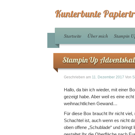
Kunterbunte Papiert
Startseite
Über mich
Stampin U
Stampin Up Adventskale
Geschrieben am
11. Dezember 2017
Von
S
Hallo, da bin ich wieder, mit einer B
gezeigt habe. Aber weil es eine echt
weihnachtlichen Gewand…
Für diese Box braucht Ihr nicht viel
Schachtel ist, auch wenn es nicht da
oben offene „Schublade“ und bringt l
gestaltet Ihr die Oberfläche nach 