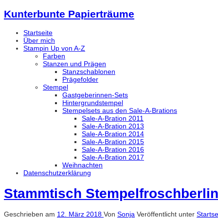
Kunterbunte Papierträume
Startseite
Über mich
Stampin Up von A-Z
Farben
Stanzen und Prägen
Stanzschablonen
Prägefolder
Stempel
Gastgeberinnen-Sets
Hintergrundstempel
Stempelsets aus den Sale-A-Brations
Sale-A-Bration 2011
Sale-A-Bration 2013
Sale-A-Bration 2014
Sale-A-Bration 2015
Sale-A-Bration 2016
Sale-A-Bration 2017
Weihnachten
Datenschutzerklärung
Stammtisch Stempelfroschberlin
Geschrieben am
12. März 2018
Von
Sonja
Veröffentlicht unter
Startse