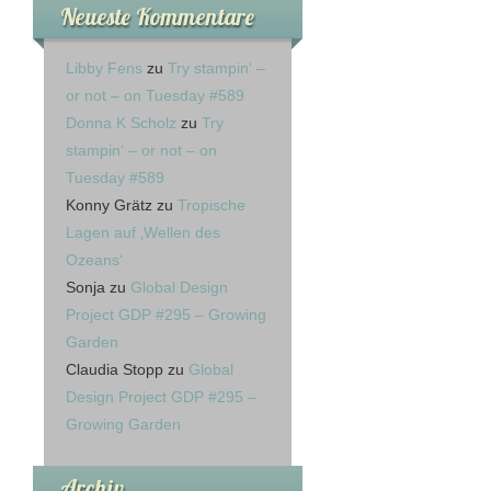
Neueste Kommentare
Libby Fens
zu
Try stampin‘ –
or not – on Tuesday #589
Donna K Scholz
zu
Try
stampin‘ – or not – on
Tuesday #589
Konny Grätz
zu
Tropische
Lagen auf ‚Wellen des
Ozeans‘
Sonja
zu
Global Design
Project GDP #295 – Growing
Garden
Claudia Stopp
zu
Global
Design Project GDP #295 –
Growing Garden
Archiv