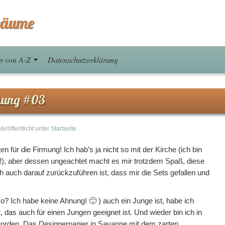
räume
p von A-Z
Datenschutzerklärung
mung #03
Veröffentlicht unter
Startseite
.
n für die Firmung! Ich hab’s ja nicht so mit der Kirche (ich bin
ft!), aber dessen ungeachtet macht es mir trotzdem Spaß, diese
h auch darauf zurückzuführen ist, dass mir die Sets gefallen und
o? Ich habe keine Ahnung! 🙂 ) auch ein Junge ist, habe ich
das auch für einen Jungen geeignet ist. Und wieder bin ich in
worden. Das Designerpapier in Savanne mit dem zarten