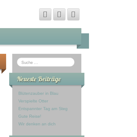
Neueste Beiträge
Blütenzauber in Blau
Verspielte Otter
Entspannter Tag am Steg
Gute Reise!
Wir denken an dich