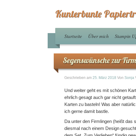
Kunterbunte Papiert
Startseite
Über mich
Stampin U
Segenswünsche zur Fir
Geschrieben am
25. März 2018
Von
Sonja
Und weiter geht es mit schönen Karte
ehrlich gesagt auch gar nicht getau
Karten zu basteln! Was aber natürlic
ich gerne damit bastle.
Da unter den Firmlingen (heißt das s
diesmal nach einem Design gesucht, 
dem Set „Zum Verlieben“ fündig ge