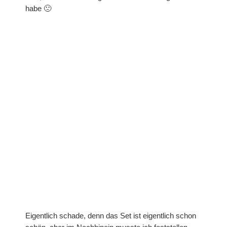
habe 🙁
Prägefolder
Stempel
Gastgeberinnen-Sets
Hintergrundstempel
Stempelsets aus den Sale-A-Brations
Sale-A-Bration 2011
Sale-A-Bration 2013
Sale-A-Bration 2014
Sale-A-Bration 2015
Eigentlich schade, denn das Set ist eigentlich schon
Sale-A-Bration 2016