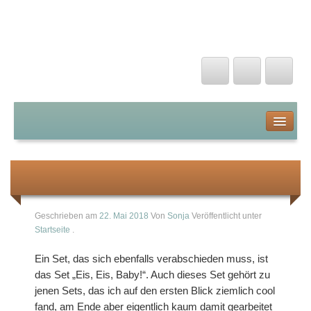
Kunterbunte Papierträume
Startseite
Über mich
Nix mehr mit Eis, Eis, Baby…!
Stampin Up von A-Z
Geschrieben am
22. Mai 2018
Von
Sonja
Veröffentlicht unter
Startseite
.
Farben
Ein Set, das sich ebenfalls verabschieden muss, ist
Stanzen und Prägen
das Set „Eis, Eis, Baby!“. Auch dieses Set gehört zu
jenen Sets, das ich auf den ersten Blick ziemlich cool
Stanzschablonen
fand, am Ende aber eigentlich kaum damit gearbeitet