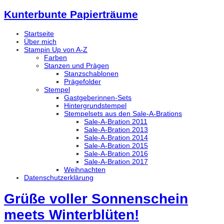
Kunterbunte Papierträume
Startseite
Über mich
Stampin Up von A-Z
Farben
Stanzen und Prägen
Stanzschablonen
Prägefolder
Stempel
Gastgeberinnen-Sets
Hintergrundstempel
Stempelsets aus den Sale-A-Brations
Sale-A-Bration 2011
Sale-A-Bration 2013
Sale-A-Bration 2014
Sale-A-Bration 2015
Sale-A-Bration 2016
Sale-A-Bration 2017
Weihnachten
Datenschutzerklärung
Grüße voller Sonnenschein
meets Winterblüten!