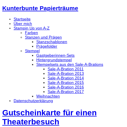
Kunterbunte Papierträume
Startseite
Über mich
Stampin Up von A-Z
Farben
Stanzen und Prägen
Stanzschablonen
Prägefolder
Stempel
Gastgeberinnen-Sets
Hintergrundstempel
Stempelsets aus den Sale-A-Brations
Sale-A-Bration 2011
Sale-A-Bration 2013
Sale-A-Bration 2014
Sale-A-Bration 2015
Sale-A-Bration 2016
Sale-A-Bration 2017
Weihnachten
Datenschutzerklärung
Gutscheinkarte für einen
Theaterbesuch