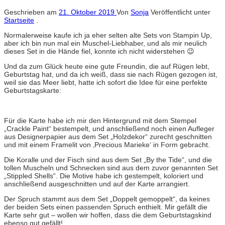
Geschrieben am
21. Oktober 2019
Von
Sonja
Veröffentlicht unter
Startseite
.
Normalerweise kaufe ich ja eher selten alte Sets von Stampin Up,
aber ich bin nun mal ein Muschel-Liebhaber, und als mir neulich
dieses Set in die Hände fiel, konnte ich nicht widerstehen 😉
Und da zum Glück heute eine gute Freundin, die auf Rügen lebt,
Geburtstag hat, und da ich weiß, dass sie nach Rügen gezogen ist,
weil sie das Meer liebt, hatte ich sofort die Idee für eine perfekte
Geburtstagskarte:
Für die Karte habe ich mir den Hintergrund mit dem Stempel
„Crackle Paint“ bestempelt, und anschließend noch einen Aufleger
aus Designerpapier aus dem Set „Holzdekor“ zurecht geschnitten
und mit einem Framelit von ‚Precious Marieke‘ in Form gebracht.
Die Koralle und der Fisch sind aus dem Set „By the Tide“, und die
tollen Muscheln und Schnecken sind aus dem zuvor genannten Set
„Stippled Shells“. Die Motive habe ich gestempelt, koloriert und
anschließend ausgeschnitten und auf der Karte arrangiert.
Der Spruch stammt aus dem Set „Doppelt gemoppelt“, da keines
der beiden Sets einen passenden Spruch enthielt. Mir gefällt die
Karte sehr gut – wollen wir hoffen, dass die dem Geburtstagskind
ebenso gut gefällt!