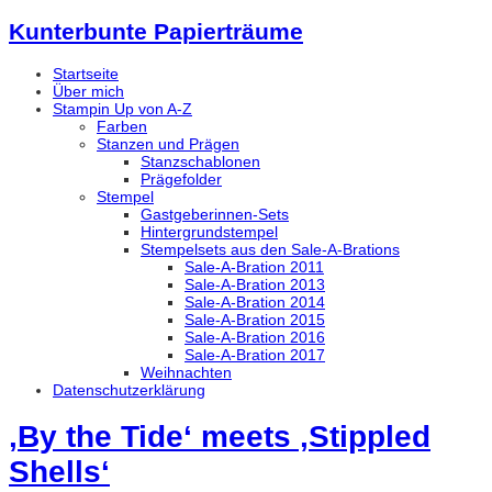
Kunterbunte Papierträume
Startseite
Über mich
Stampin Up von A-Z
Farben
Stanzen und Prägen
Stanzschablonen
Prägefolder
Stempel
Gastgeberinnen-Sets
Hintergrundstempel
Stempelsets aus den Sale-A-Brations
Sale-A-Bration 2011
Sale-A-Bration 2013
Sale-A-Bration 2014
Sale-A-Bration 2015
Sale-A-Bration 2016
Sale-A-Bration 2017
Weihnachten
Datenschutzerklärung
‚By the Tide‘ meets ‚Stippled
Shells‘