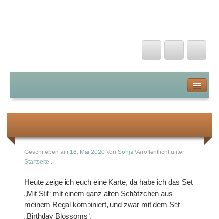
Kunterbunte Papierträume
Startseite
Über mich
Geburtstag mit Stil
Stampin Up von A-Z
Geschrieben am
16. Mai 2020
Von
Sonja
Veröffentlicht unter
Startseite
.
Farben
Heute zeige ich euch eine Karte, da habe ich das Set
Stanzen und Prägen
„Mit Stil“ mit einem ganz alten Schätzchen aus
meinem Regal kombiniert, und zwar mit dem Set
Stanzschablonen
„Birthday Blossoms“.