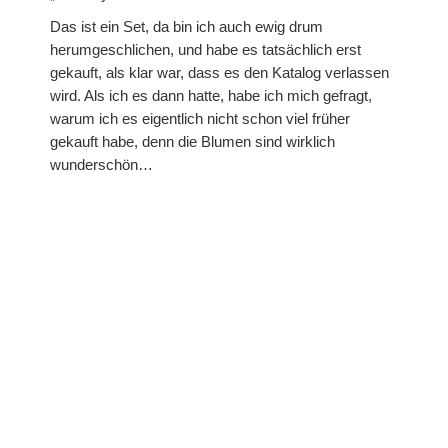
Prägefolder
Das ist ein Set, da bin ich auch ewig drum
herumgeschlichen, und habe es tatsächlich erst
Stempel
gekauft, als klar war, dass es den Katalog verlassen
wird. Als ich es dann hatte, habe ich mich gefragt,
Gastgeberinnen-Sets
warum ich es eigentlich nicht schon viel früher
gekauft habe, denn die Blumen sind wirklich
Hintergrundstempel
wunderschön…
Stempelsets aus den Sale-A-Brations
Sale-A-Bration 2011
Sale-A-Bration 2013
Sale-A-Bration 2014
Sale-A-Bration 2015
Sale-A-Bration 2016