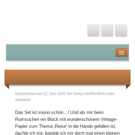
Kunterbunte Papierträume
Startseite
Über mich
Auf ins Abenteuer mit ‚Fantastfisch‘
Stampin Up von A-Z
Geschrieben am
22. Juni 2020
Von
Sonja
Veröffentlicht unter
Startseite
.
Farben
Das Set ist soooo schön…! Und als mir beim
Stanzen und Prägen
Rumsuchen ein Block mit wunderschönem Vintage-
Papier zum Thema ‚Reise‘ in die Hände gefallen ist,
Stanzschablonen
dachte ich mir, bastele ich mir doch mal einen kleinen