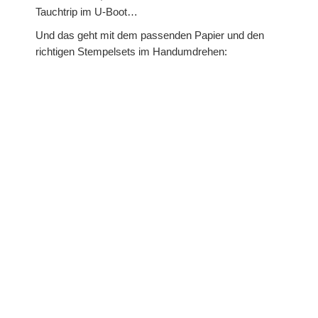
Tauchtrip im U-Boot…
Prägefolder
Und das geht mit dem passenden Papier und den
Stempel
richtigen Stempelsets im Handumdrehen:
Gastgeberinnen-Sets
Hintergrundstempel
Stempelsets aus den Sale-A-Brations
Sale-A-Bration 2011
Sale-A-Bration 2013
Sale-A-Bration 2014
Sale-A-Bration 2015
Sale-A-Bration 2016