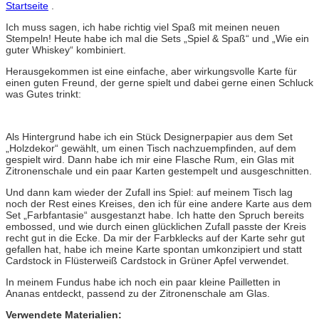
Startseite
.
Ich muss sagen, ich habe richtig viel Spaß mit meinen neuen
Stempeln! Heute habe ich mal die Sets „Spiel & Spaß“ und „Wie ein
guter Whiskey“ kombiniert.
Herausgekommen ist eine einfache, aber wirkungsvolle Karte für
einen guten Freund, der gerne spielt und dabei gerne einen Schluck
was Gutes trinkt:
Als Hintergrund habe ich ein Stück Designerpapier aus dem Set
„Holzdekor“ gewählt, um einen Tisch nachzuempfinden, auf dem
gespielt wird. Dann habe ich mir eine Flasche Rum, ein Glas mit
Zitronenschale und ein paar Karten gestempelt und ausgeschnitten.
Und dann kam wieder der Zufall ins Spiel: auf meinem Tisch lag
noch der Rest eines Kreises, den ich für eine andere Karte aus dem
Set „Farbfantasie“ ausgestanzt habe. Ich hatte den Spruch bereits
embossed, und wie durch einen glücklichen Zufall passte der Kreis
recht gut in die Ecke. Da mir der Farbklecks auf der Karte sehr gut
gefallen hat, habe ich meine Karte spontan umkonzipiert und statt
Cardstock in Flüsterweiß Cardstock in Grüner Apfel verwendet.
In meinem Fundus habe ich noch ein paar kleine Pailletten in
Ananas entdeckt, passend zu der Zitronenschale am Glas.
Verwendete Materialien: