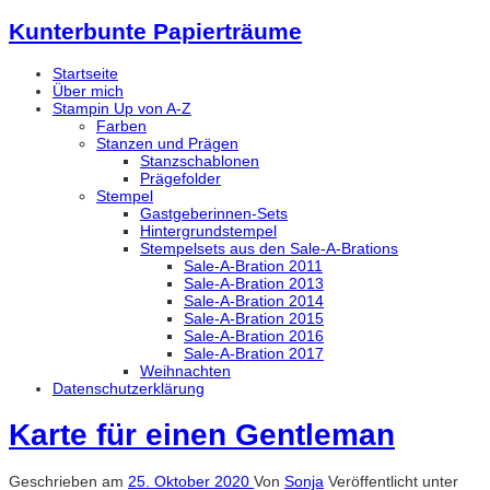
Kunterbunte Papierträume
Startseite
Über mich
Stampin Up von A-Z
Farben
Stanzen und Prägen
Stanzschablonen
Prägefolder
Stempel
Gastgeberinnen-Sets
Hintergrundstempel
Stempelsets aus den Sale-A-Brations
Sale-A-Bration 2011
Sale-A-Bration 2013
Sale-A-Bration 2014
Sale-A-Bration 2015
Sale-A-Bration 2016
Sale-A-Bration 2017
Weihnachten
Datenschutzerklärung
Karte für einen Gentleman
Geschrieben am
25. Oktober 2020
Von
Sonja
Veröffentlicht unter