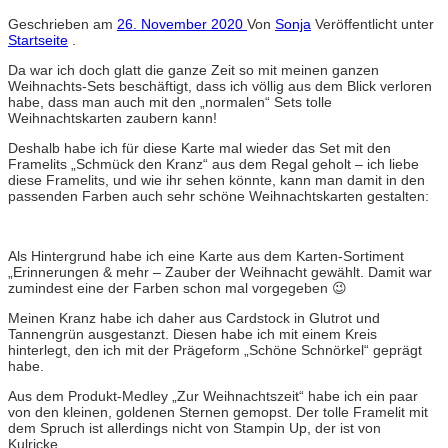
Geschrieben am
26. November 2020
Von
Sonja
Veröffentlicht unter
Startseite
.
Da war ich doch glatt die ganze Zeit so mit meinen ganzen
Weihnachts-Sets beschäftigt, dass ich völlig aus dem Blick verloren
habe, dass man auch mit den „normalen“ Sets tolle
Weihnachtskarten zaubern kann!
Deshalb habe ich für diese Karte mal wieder das Set mit den
Framelits „Schmück den Kranz“ aus dem Regal geholt – ich liebe
diese Framelits, und wie ihr sehen könnte, kann man damit in den
passenden Farben auch sehr schöne Weihnachtskarten gestalten:
Als Hintergrund habe ich eine Karte aus dem Karten-Sortiment
„Erinnerungen & mehr – Zauber der Weihnacht gewählt. Damit war
zumindest eine der Farben schon mal vorgegeben 😉
Meinen Kranz habe ich daher aus Cardstock in Glutrot und
Tannengrün ausgestanzt. Diesen habe ich mit einem Kreis
hinterlegt, den ich mit der Prägeform „Schöne Schnörkel“ geprägt
habe.
Aus dem Produkt-Medley „Zur Weihnachtszeit“ habe ich ein paar
von den kleinen, goldenen Sternen gemopst. Der tolle Framelit mit
dem Spruch ist allerdings nicht von Stampin Up, der ist von
Kulricke…