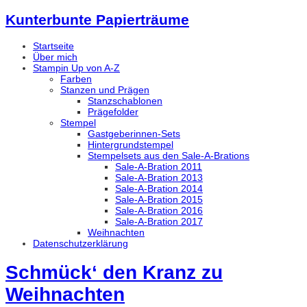
Kunterbunte Papierträume
Startseite
Über mich
Stampin Up von A-Z
Farben
Stanzen und Prägen
Stanzschablonen
Prägefolder
Stempel
Gastgeberinnen-Sets
Hintergrundstempel
Stempelsets aus den Sale-A-Brations
Sale-A-Bration 2011
Sale-A-Bration 2013
Sale-A-Bration 2014
Sale-A-Bration 2015
Sale-A-Bration 2016
Sale-A-Bration 2017
Weihnachten
Datenschutzerklärung
Schmück‘ den Kranz zu
Weihnachten