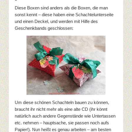
Prägefolder
Diese Boxen sind anders als die Boxen, die man
sonst kennt – diese haben eine Schachtelunterseite
Stempel
und einen Deckel, und werden mit Hilfe des
Geschenkbands geschlossen:
Gastgeberinnen-Sets
Hintergrundstempel
Stempelsets aus den Sale-A-Brations
Sale-A-Bration 2011
Sale-A-Bration 2013
Sale-A-Bration 2014
Um diese schönen Schachteln bauen zu können,
braucht ihr nicht mehr als eine alte CD (ihr könnt
Sale-A-Bration 2015
natürlich auch andere Gegenstände wie Untertassen
etc. nehmen – hauptsache, sie passen noch aufs
Sale-A-Bration 2016
Papier!). Nun heißt es genau arbeiten – am besten