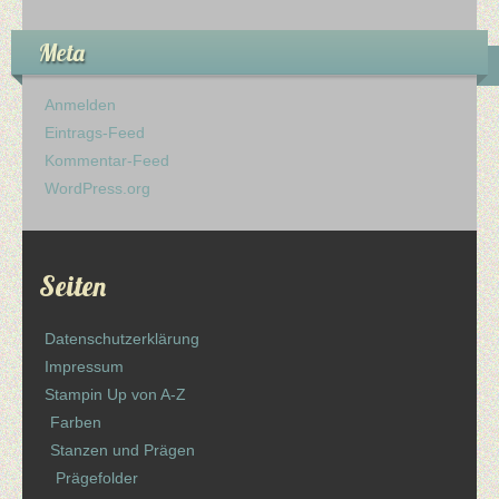
Meta
Anmelden
Eintrags-Feed
Kommentar-Feed
WordPress.org
Seiten
Datenschutzerklärung
Impressum
Stampin Up von A-Z
Farben
Stanzen und Prägen
Prägefolder