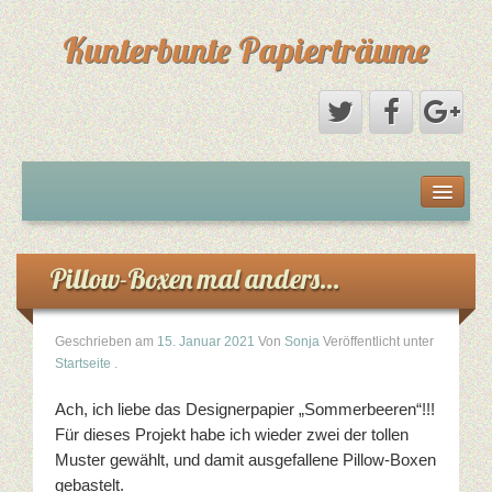
Kunterbunte Papierträume
Startseite
Über mich
Pillow-Boxen mal anders…
Stampin Up von A-Z
Geschrieben am
15. Januar 2021
Von
Sonja
Veröffentlicht unter
Startseite
.
Farben
Ach, ich liebe das Designerpapier „Sommerbeeren“!!!
Stanzen und Prägen
Für dieses Projekt habe ich wieder zwei der tollen
Muster gewählt, und damit ausgefallene Pillow-Boxen
Stanzschablonen
gebastelt.