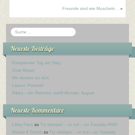
Freunde sind wie Muscheln…
»
Neueste Beiträge
Entspannter Tag am Steg
Gute Reise!
Wir denken an dich
Layout: Poolzeit!
Ribba – ein Rahmen, zwölf Monate: August
Neueste Kommentare
Libby Fens
zu
Try stampin‘ – or not – on Tuesday #589
Donna K Scholz
zu
Try stampin‘ – or not – on Tuesday