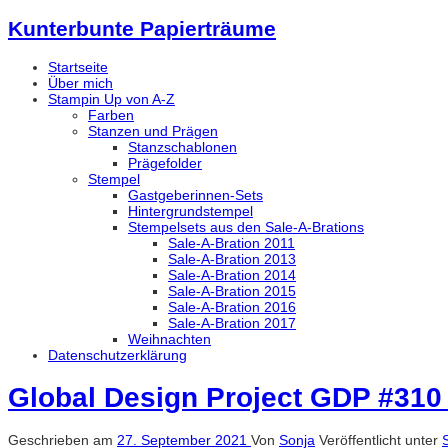
Kunterbunte Papierträume
Startseite
Über mich
Stampin Up von A-Z
Farben
Stanzen und Prägen
Stanzschablonen
Prägefolder
Stempel
Gastgeberinnen-Sets
Hintergrundstempel
Stempelsets aus den Sale-A-Brations
Sale-A-Bration 2011
Sale-A-Bration 2013
Sale-A-Bration 2014
Sale-A-Bration 2015
Sale-A-Bration 2016
Sale-A-Bration 2017
Weihnachten
Datenschutzerklärung
Global Design Project GDP #310
Geschrieben am
27. September 2021
Von
Sonja
Veröffentlicht unter
S