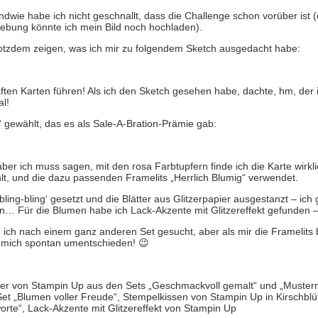
ndwie habe ich nicht geschnallt, dass die Challenge schon vorüber ist 
hiebung könnte ich mein Bild noch hochladen).
trotzdem zeigen, was ich mir zu folgendem Sketch ausgedacht habe:
ten Karten führen! Als ich den Sketch gesehen habe, dachte, hm, der is
al!
 gewählt, das es als Sale-A-Bration-Prämie gab:
ber ich muss sagen, mit den rosa Farbtupfern finde ich die Karte wirkli
, und die dazu passenden Framelits „Herrlich Blumig“ verwendet.
bling-bling‘ gesetzt und die Blätter aus Glitzerpapier ausgestanzt – ich 
n… Für die Blumen habe ich Lack-Akzente mit Glitzereffekt gefunden –
e ich nach einem ganz anderen Set gesucht, aber als mir die Framelits
e mich spontan umentschieden! 😉
er von Stampin Up aus den Sets „Geschmackvoll gemalt“ und „Mustermi
 „Blumen voller Freude“, Stempelkissen von Stampin Up in Kirschblüt
rte“, Lack-Akzente mit Glitzereffekt von Stampin Up