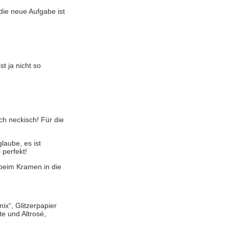
(die neue Aufgabe ist
t ja nicht so
ch neckisch! Für die
glaube, es ist
 perfekt!
 beim Kramen in die
x“, Glitzerpapier
e und Altrosé,