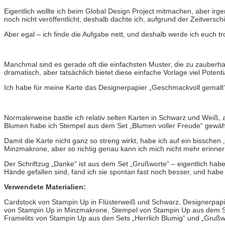
Eigentlich wollte ich beim Global Design Project mitmachen, aber irge
noch nicht veröffentlicht, deshalb dachte ich, aufgrund der Zeitversc
Aber egal – ich finde die Aufgabe nett, und deshalb werde ich euch 
Manchmal sind es gerade oft die einfachsten Muster, die zu zauberhaf
dramatisch, aber tatsächlich bietet diese einfache Vorlage viel Potenti
Ich habe für meine Karte das Designerpapier „Geschmackvoll gemalt“
Normalerweise bastle ich relativ selten Karten in Schwarz und Weiß, a
Blumen habe ich Stempel aus dem Set „Blumen voller Freude“ gewählt
Damit die Karte nicht ganz so streng wirkt, habe ich auf ein bisschen ‚
Minzmakrone, aber so richtig genau kann ich mich nicht mehr erinner
Der Schriftzug „Danke“ ist aus dem Set „Grußworte“ – eigentlich hab
Hände gefallen sind, fand ich sie spontan fast noch besser, und hab
Verwendete Materialien:
Cardstock von Stampin Up in Flüsterweiß und Schwarz, Designerpapi
von Stampin Up in Minzmakrone, Stempel von Stampin Up aus dem Set
Framelits von Stampin Up aus den Sets „Herrlich Blumig“ und „Grußwo