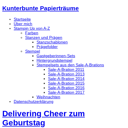
Kunterbunte Papierträume
Startseite
Über mich
Stampin Up von A-Z
Farben
Stanzen und Prägen
Stanzschablonen
Prägefolder
Stempel
Gastgeberinnen-Sets
Hintergrundstempel
Stempelsets aus den Sale-A-Brations
Sale-A-Bration 2011
Sale-A-Bration 2013
Sale-A-Bration 2014
Sale-A-Bration 2015
Sale-A-Bration 2016
Sale-A-Bration 2017
Weihnachten
Datenschutzerklärung
Delivering Cheer zum
Geburtstag