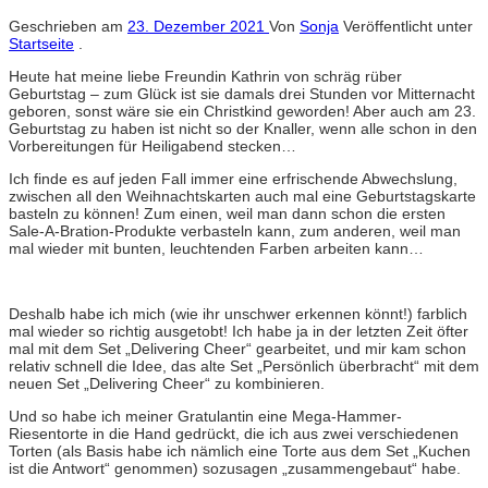
Geschrieben am
23. Dezember 2021
Von
Sonja
Veröffentlicht unter
Startseite
.
Heute hat meine liebe Freundin Kathrin von schräg rüber
Geburtstag – zum Glück ist sie damals drei Stunden vor Mitternacht
geboren, sonst wäre sie ein Christkind geworden! Aber auch am 23.
Geburtstag zu haben ist nicht so der Knaller, wenn alle schon in den
Vorbereitungen für Heiligabend stecken…
Ich finde es auf jeden Fall immer eine erfrischende Abwechslung,
zwischen all den Weihnachtskarten auch mal eine Geburtstagskarte
basteln zu können! Zum einen, weil man dann schon die ersten
Sale-A-Bration-Produkte verbasteln kann, zum anderen, weil man
mal wieder mit bunten, leuchtenden Farben arbeiten kann…
Deshalb habe ich mich (wie ihr unschwer erkennen könnt!) farblich
mal wieder so richtig ausgetobt! Ich habe ja in der letzten Zeit öfter
mal mit dem Set „Delivering Cheer“ gearbeitet, und mir kam schon
relativ schnell die Idee, das alte Set „Persönlich überbracht“ mit dem
neuen Set „Delivering Cheer“ zu kombinieren.
Und so habe ich meiner Gratulantin eine Mega-Hammer-
Riesentorte in die Hand gedrückt, die ich aus zwei verschiedenen
Torten (als Basis habe ich nämlich eine Torte aus dem Set „Kuchen
ist die Antwort“ genommen) sozusagen „zusammengebaut“ habe.