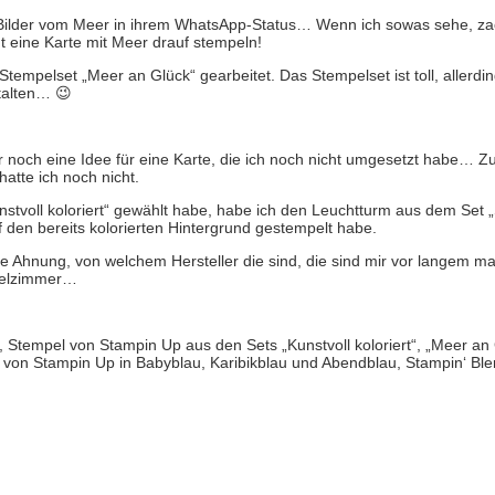
Bilder vom Meer in ihrem WhatsApp-Status… Wenn ich sowas sehe, zac
t eine Karte mit Meer drauf stempeln!
tempelset „Meer an Glück“ gearbeitet. Das Stempelset ist toll, allerding
stalten… 😉
ir noch eine Idee für eine Karte, die ich noch nicht umgesetzt habe… 
atte ich noch nicht.
stvoll koloriert“ gewählt habe, habe ich den Leuchtturm aus dem Set „
 den bereits kolorierten Hintergrund gestempelt habe.
e Ahnung, von welchem Hersteller die sind, die sind mir vor langem m
stelzimmer…
 Stempel von Stampin Up aus den Sets „Kunstvoll koloriert“, „Meer an 
 von Stampin Up in Babyblau, Karibikblau und Abendblau, Stampin‘ Ble