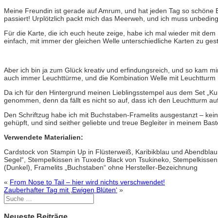
Meine Freundin ist gerade auf Amrum, und hat jeden Tag so schöne 
passiert! Urplötzlich packt mich das Meerweh, und ich muss unbeding
Für die Karte, die ich euch heute zeige, habe ich mal wieder mit dem S
einfach, mit immer der gleichen Welle unterschiedliche Karten zu ge
Aber ich bin ja zum Glück kreativ und erfindungsreich, und so kam m
auch immer Leuchttürme, und die Kombination Welle mit Leuchtturm h
Da ich für den Hintergrund meinen Lieblingsstempel aus dem Set „Kun
genommen, denn da fällt es nicht so auf, dass ich den Leuchtturm auf
Den Schriftzug habe ich mit Buchstaben-Framelits ausgestanzt – kein
gehüpft, und sind seither geliebte und treue Begleiter in meinem Ba
Verwendete Materialien:
Cardstock von Stampin Up in Flüsterweiß, Karibikblau und Abendblau,
Segel“, Stempelkissen in Tuxedo Black von Tsukineko, Stempelkissen
(Dunkel), Framelits „Buchstaben“ ohne Hersteller-Bezeichnung
«
From Nose to Tail – hier wird nichts verschwendet!
Zauberhafter Tag mit ‚Ewigen Blüten‘
»
Neueste Beiträge