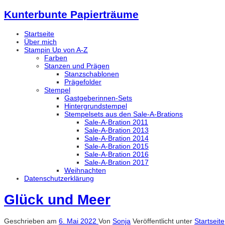
Kunterbunte Papierträume
Startseite
Über mich
Stampin Up von A-Z
Farben
Stanzen und Prägen
Stanzschablonen
Prägefolder
Stempel
Gastgeberinnen-Sets
Hintergrundstempel
Stempelsets aus den Sale-A-Brations
Sale-A-Bration 2011
Sale-A-Bration 2013
Sale-A-Bration 2014
Sale-A-Bration 2015
Sale-A-Bration 2016
Sale-A-Bration 2017
Weihnachten
Datenschutzerklärung
Glück und Meer
Geschrieben am
6. Mai 2022
Von
Sonja
Veröffentlicht unter
Startseite