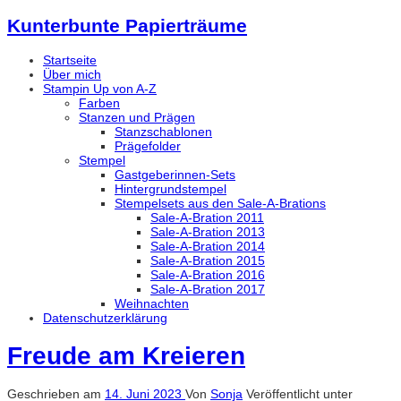
Kunterbunte Papierträume
Startseite
Über mich
Stampin Up von A-Z
Farben
Stanzen und Prägen
Stanzschablonen
Prägefolder
Stempel
Gastgeberinnen-Sets
Hintergrundstempel
Stempelsets aus den Sale-A-Brations
Sale-A-Bration 2011
Sale-A-Bration 2013
Sale-A-Bration 2014
Sale-A-Bration 2015
Sale-A-Bration 2016
Sale-A-Bration 2017
Weihnachten
Datenschutzerklärung
Freude am Kreieren
Geschrieben am
14. Juni 2023
Von
Sonja
Veröffentlicht unter