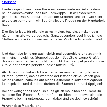
Startseite
.
Heute zeige ich euch eine Karte mit einem weiteren Set aus dem
neuen Jahreskatalog, das mir – schwupps – in der Warenkorb
gehüpft ist. Das Set heißt „Freude am Kreieren“ und ist – wie nicht
anders zu vermuten – ein Set für alle, die Freude an der Handarbeit
haben.
Das Set ist ideal für alle, die gerne malen, basteln, stricken oder
nähen – an alle wurde gedacht! Ganz besonders cool finde ich die
Staffelei – in die kann man nämlich alles Mögliche hineinstempeln!
Und das habe ich dann auch gleich mal ausprobiert, und zwar mit
mit meinem Lieblings-Stempel aus dem Set „Gute-Laune-Gruß“,
das es inzwischen leider nicht mehr gibt. Der Stempel passt von der
Größe her nämlich perfekt auf die Staffelei… 🙂
Als Hintergrund habe ich Designerpapier aus dem Set „Filigrane
Blumen“ gewählt, das es während der letzten Sale-A-Bration gab.
Meine Staffelei habe ich auf einen Papierrest in dezentem Aquarell-
Look geklebt, und daneben durften die Blumen bunt und üppig sein.
Bei der Gelegenheit habe ich auch gleich mal einen der Framelits
aus dem Set „Elegante Bordüren“ ausprobiert – irgendwie sind die
Framelits bei mir untergegangen, dabei sind sie doch so schön!
Verwendete Materialien: