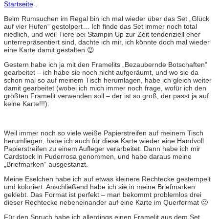
Startseite
.
Beim Rumsuchen im Regal bin ich mal wieder über das Set „Glück
auf vier Hufen“ gestolpert… Ich finde das Set immer noch total
niedlich, und weil Tiere bei Stampin Up zur Zeit tendenziell eher
unterrepräsentiert sind, dachte ich mir, ich könnte doch mal wieder
eine Karte damit gestalten 😉
Gestern habe ich ja mit den Framelits „Bezaubernde Botschaften“
gearbeitet – ich habe sie noch nicht aufgeräumt, und wo sie da
schon mal so auf meinem Tisch herumlagen, habe ich gleich weiter
damit gearbeitet (wobei ich mich immer noch frage, wofür ich den
größten Framelit verwenden soll – der ist so groß, der passt ja auf
keine Karte!!!):
Weil immer noch so viele weiße Papierstreifen auf meinem Tisch
herumliegen, habe ich auch für diese Karte wieder eine Handvoll
Papierstreifen zu einem Aufleger verarbeitet. Dann habe ich mir
Cardstock in Puderrosa genommen, und habe daraus meine
„Briefmarken“ ausgestanzt.
Meine Eselchen habe ich auf etwas kleinere Rechtecke gestempelt
und koloriert. Anschließend habe ich sie in meine Briefmarken
geklebt. Das Format ist perfekt – man bekommt problemlos drei
dieser Rechtecke nebeneinander auf eine Karte im Querformat 🙂
Für den Spruch habe ich allerdings einen Framelit aus dem Set