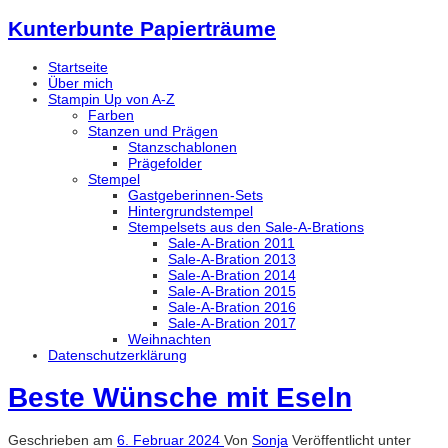
Kunterbunte Papierträume
Startseite
Über mich
Stampin Up von A-Z
Farben
Stanzen und Prägen
Stanzschablonen
Prägefolder
Stempel
Gastgeberinnen-Sets
Hintergrundstempel
Stempelsets aus den Sale-A-Brations
Sale-A-Bration 2011
Sale-A-Bration 2013
Sale-A-Bration 2014
Sale-A-Bration 2015
Sale-A-Bration 2016
Sale-A-Bration 2017
Weihnachten
Datenschutzerklärung
Beste Wünsche mit Eseln
Geschrieben am
6. Februar 2024
Von
Sonja
Veröffentlicht unter