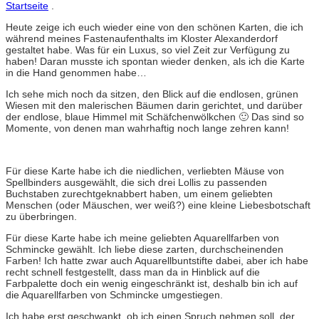
Startseite
.
Heute zeige ich euch wieder eine von den schönen Karten, die ich
während meines Fastenaufenthalts im Kloster Alexanderdorf
gestaltet habe. Was für ein Luxus, so viel Zeit zur Verfügung zu
haben! Daran musste ich spontan wieder denken, als ich die Karte
in die Hand genommen habe…
Ich sehe mich noch da sitzen, den Blick auf die endlosen, grünen
Wiesen mit den malerischen Bäumen darin gerichtet, und darüber
der endlose, blaue Himmel mit Schäfchenwölkchen 🙂 Das sind so
Momente, von denen man wahrhaftig noch lange zehren kann!
Für diese Karte habe ich die niedlichen, verliebten Mäuse von
Spellbinders ausgewählt, die sich drei Lollis zu passenden
Buchstaben zurechtgeknabbert haben, um einem geliebten
Menschen (oder Mäuschen, wer weiß?) eine kleine Liebesbotschaft
zu überbringen.
Für diese Karte habe ich meine geliebten Aquarellfarben von
Schmincke gewählt. Ich liebe diese zarten, durchscheinenden
Farben! Ich hatte zwar auch Aquarellbuntstifte dabei, aber ich habe
recht schnell festgestellt, dass man da in Hinblick auf die
Farbpalette doch ein wenig eingeschränkt ist, deshalb bin ich auf
die Aquarellfarben von Schmincke umgestiegen.
Ich habe erst geschwankt, ob ich einen Spruch nehmen soll, der