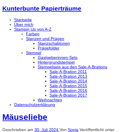
Kunterbunte Papierträume
Startseite
Über mich
Stampin Up von A-Z
Farben
Stanzen und Prägen
Stanzschablonen
Prägefolder
Stempel
Gastgeberinnen-Sets
Hintergrundstempel
Stempelsets aus den Sale-A-Brations
Sale-A-Bration 2011
Sale-A-Bration 2013
Sale-A-Bration 2014
Sale-A-Bration 2015
Sale-A-Bration 2016
Sale-A-Bration 2017
Weihnachten
Datenschutzerklärung
Mäuseliebe
Geschrieben am
30. Juli 2024
Von
Sonja
Veröffentlicht unter