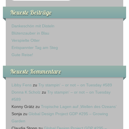
Prägefolder
Neueste Beiträge
Stempel
Dankeschön mit Disteln
Gastgeberinnen-Sets
Blütenzauber in Blau
Verspielte Otter
Hintergrundstempel
Entspannter Tag am Steg
Gute Reise!
Stempelsets aus den Sale-A-Brations
Neueste Kommentare
Sale-A-Bration 2011
Libby Fens
zu
Try stampin‘ – or not – on Tuesday #589
Sale-A-Bration 2013
Donna K Scholz
zu
Try stampin‘ – or not – on Tuesday
Sale-A-Bration 2014
#589
Konny Grätz
zu
Tropische Lagen auf ‚Wellen des Ozeans‘
Sale-A-Bration 2015
Sonja
zu
Global Design Project GDP #295 – Growing
Garden
Sale-A-Bration 2016
Claudia Stopp
zu
Global Design Project GDP #295 –