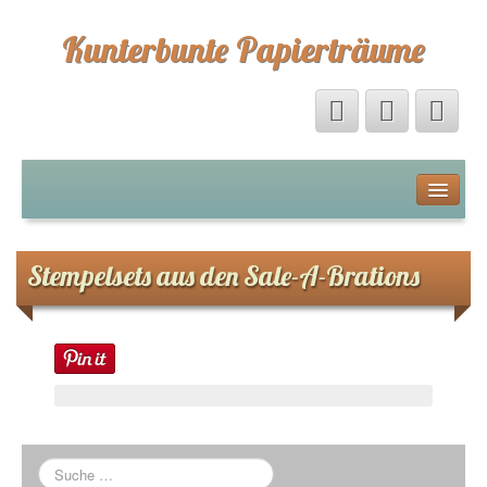
Kunterbunte Papierträume
Startseite
Über mich
Stempelsets aus den Sale-A-Brations
Stampin Up von A-Z
Farben
Stanzen und Prägen
Stanzschablonen