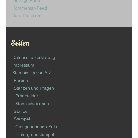
Eintrags-Feed
Kommentar-Feed
WordPress.org
Seiten
Datenschutzerklärung
Impressum
Stampin Up von A-Z
Farben
Stanzen und Prägen
Prägefolder
Stanzschablonen
Stanzer
Stempel
Gastgeberinnen-Sets
Hintergrundstempel