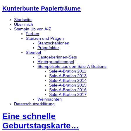
Kunterbunte Papierträume
Startseite
Über mich
Stampin Up von A-Z
Farben
Stanzen und Prägen
Stanzschablonen
Prägefolder
Stempel
Gastgeberinnen-Sets
Hintergrundstempel
Stempelsets aus den Sale-A-Brations
Sale-A-Bration 2011
Sale-A-Bration 2013
Sale-A-Bration 2014
Sale-A-Bration 2015
Sale-A-Bration 2016
Sale-A-Bration 2017
Weihnachten
Datenschutzerklärung
Eine schnelle
Geburtstagskarte…