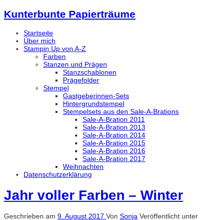
Kunterbunte Papierträume
Startseite
Über mich
Stampin Up von A-Z
Farben
Stanzen und Prägen
Stanzschablonen
Prägefolder
Stempel
Gastgeberinnen-Sets
Hintergrundstempel
Stempelsets aus den Sale-A-Brations
Sale-A-Bration 2011
Sale-A-Bration 2013
Sale-A-Bration 2014
Sale-A-Bration 2015
Sale-A-Bration 2016
Sale-A-Bration 2017
Weihnachten
Datenschutzerklärung
Jahr voller Farben – Winter
Geschrieben am
9. August 2017
Von
Sonja
Veröffentlicht unter