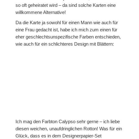
so oft geheiratet wird – da sind solche Karten eine
Prägefolder
willkommene Alternative!
Stempel
Da die Karte ja sowohl für einen Mann wie auch für
eine Frau gedacht ist, habe ich mich zum einen für
Gastgeberinnen-Sets
eher geschlechtsunspezifische Farben entschieden,
wie auch für ein schlichteres Design mit Blättern:
Hintergrundstempel
Stempelsets aus den Sale-A-Brations
Sale-A-Bration 2011
Sale-A-Bration 2013
Sale-A-Bration 2014
Sale-A-Bration 2015
Ich mag den Farbton Calypso sehr gerne – ich liebe
diesen weichen, unaufdringlichen Rotton! Was für ein
Sale-A-Bration 2016
Glück, dass es in dem Designerpapier-Set