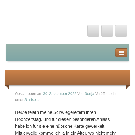
Kunterbunte Papierträume
Startseite
Über mich
Alles Gute zum Hochzeitstag
Stampin Up von A-Z
Geschrieben am
30. September 2022
Von
Sonja
Veröffentlicht
unter
Startseite
.
Farben
Heute feiern meine Schwiegereltern ihren
Stanzen und Prägen
Hochzeitstag, und für diesen besonderen Anlass
habe ich für sie eine hübsche Karte gewerkelt.
Stanzschablonen
Mittlerweile komme ich ja in ein Alter, wo nicht mehr