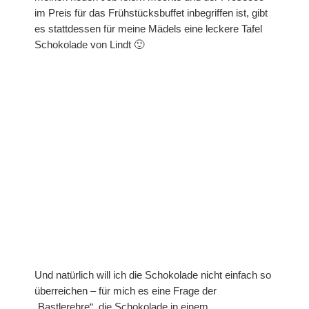
im Preis für das Frühstücksbuffet inbegriffen ist, gibt
Prägefolder
es stattdessen für meine Mädels eine leckere Tafel
Schokolade von Lindt 🙂
Stempel
Gastgeberinnen-Sets
Hintergrundstempel
Stempelsets aus den Sale-A-Brations
Sale-A-Bration 2011
Sale-A-Bration 2013
Sale-A-Bration 2014
Sale-A-Bration 2015
Und natürlich will ich die Schokolade nicht einfach so
überreichen – für mich es eine Frage der
Sale-A-Bration 2016
„Bastlerehre“, die Schokolade in einem