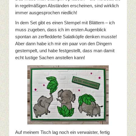
in regelmäßigen Abständen erscheinen, sind wirklich
Prägefolder
immer ausgesprochen niedlich!
Stempel
In dem Set gibt es einen Stempel mit Blättern – ich
muss zugeben, dass ich im ersten Augenblick
Gastgeberinnen-Sets
spontan an zerfledderte Salatköpfe denken musste!
Aber dann habe ich mir ein paar von den Dingern
Hintergrundstempel
gestempelt, und habe festgestellt, dass man damit
echt lustige Sachen anstellen kann!
Stempelsets aus den Sale-A-Brations
Sale-A-Bration 2011
Sale-A-Bration 2013
Sale-A-Bration 2014
Sale-A-Bration 2015
Auf meinem Tisch lag noch ein verwaister, fertig
Sale-A-Bration 2016