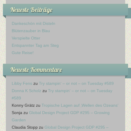
Neueste Beiträge
Dankeschön mit Disteln
Blütenzauber in Blau
Verspielte Otter
Entspannter Tag am Steg
Gute Reise!
Neueste Kommentare
Libby Fens
zu
Try stampin‘ – or not – on Tuesday #589
Donna K Scholz
zu
Try stampin‘ – or not – on Tuesday
#589
Konny Grätz
zu
Tropische Lagen auf ‚Wellen des Ozeans‘
Sonja
zu
Global Design Project GDP #295 – Growing
Garden
Claudia Stopp
zu
Global Design Project GDP #295 –