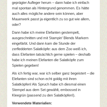
geprägter Aufleger herum – dann habe ich einfach
mal spontan als Hintergrund genommen. Es hätte
Sale-A-Bration 2017
auch alles mögliche andere sein können, aber
Mauerwerk passt ja eigentlich zu so gut wie allem,
Weihnachten
oder?
Datenschutzerklärung
Dann habe ich meine Elefanten gestempelt,
ausgeschnitten und mit Stampin‘ Blends Markern
eingefärbt. Und dann kam die Stunde der
zerfledderten Salatköpfe: aus dem Zoo weiß ich,
dass Elefanten tatsächlich gerne spielen – deshalb
habe ich meinen Elefanten die Salatköpfe zum
Spielen gegeben!
Als ich fertig war, war ich selber ganz begeistert – die
Elefanten sind schon echt goldig mit ihren
Salatköpfen! Als Spruch habe ich diesmal einen
Stempel aus dem Set gewählt, embossed in
Kleegrün (passend zu den Salatköpfen!).
Verwendete Materialien: