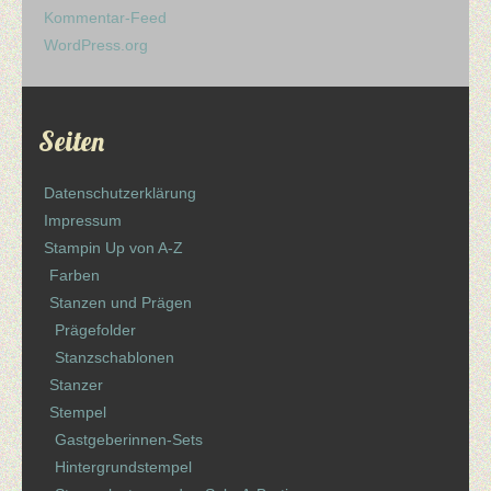
Kommentar-Feed
WordPress.org
Seiten
Datenschutzerklärung
Impressum
Stampin Up von A-Z
Farben
Stanzen und Prägen
Prägefolder
Stanzschablonen
Stanzer
Stempel
Gastgeberinnen-Sets
Hintergrundstempel