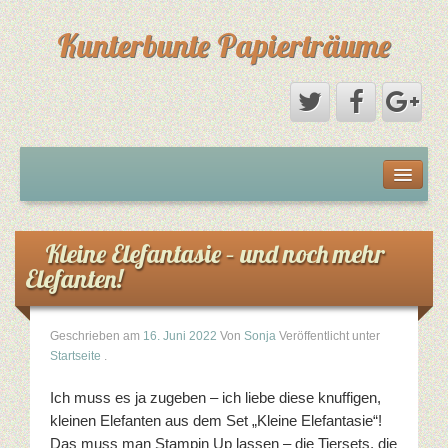
Kunterbunte Papierträume
Startseite
Über mich
Kleine Elefantasie – und noch mehr
Elefanten!
Stampin Up von A-Z
Farben
Geschrieben am
16. Juni 2022
Von
Sonja
Veröffentlicht unter
Startseite
.
Stanzen und Prägen
Ich muss es ja zugeben – ich liebe diese knuffigen,
kleinen Elefanten aus dem Set „Kleine Elefantasie“!
Stanzschablonen
Das muss man Stampin Up lassen – die Tiersets, die